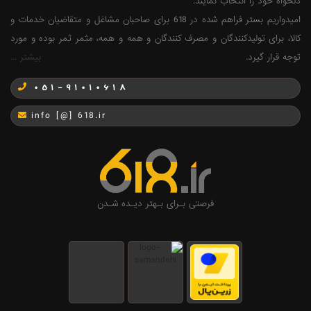
دلخواه خود را انتخاب نمایند.
امیدواریم بستر فراهم شده در 618 برای صاحبان مشاغل و متقاضیان خدمات و
کالا، برای تولیدکنندگان و مصرف کنندگان و همه و همه، مثمر ثمر بوده و مورد
توجه قرار گیرد.
بیشتر ...
051-91010618
info [@] 618.ir
فرصتی بـرای بـهتر دیـده شـدن