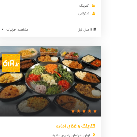
کترینگ
شکرالهی
5 سال قبل
مشاهده جزئیات
کترینگ و غذای اماده
ایران
,
خراسان رضوی
,
مشهد