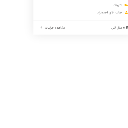
کترینگ
جناب آقای احمدنژاد
6 سال قبل
مشاهده جزئیات