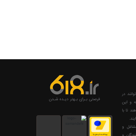
وانند در
فرصتی بـرای بـهتر دیـده شـدن
ه و این
ند تا با
ند.
ی صاحبان مشاغل و
ندگان و