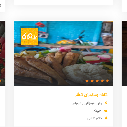
کافه رستوران گشر
ایران
,
هرمزگان
,
بندرعباس
کترینگ
خانم ناظمی