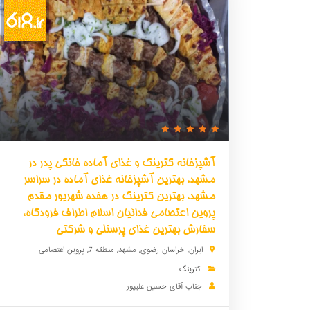
آشپزخانه کترینگ و غذای آماده خانگی پدر در
مشهد، بهترین آشپزخانه غذای آماده در سراسر
مشهد، بهترین کترینگ در هفده شهریور مقدم
پروین اعتصامی فدائیان اسلام اطراف فرودگاه،
سفارش بهترین غذای پرسنلی و شرکتی
ایران
,
خراسان رضوی
,
مشهد
, منطقه 7, پروین اعتصامی
کترینگ
جناب آقای حسین علیپور