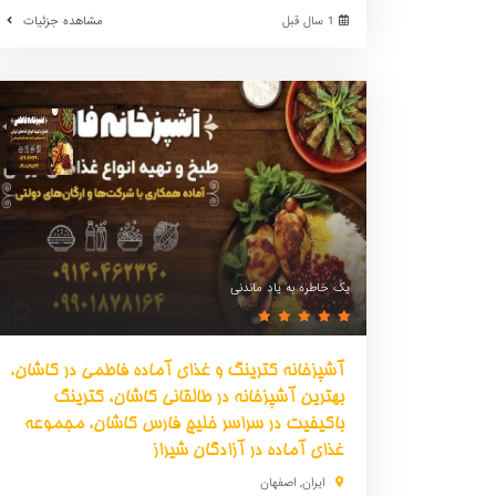
1 سال قبل
مشاهده جزئیات
یک خاطره به یاد ماندنی
آشپزخانه کترینگ و غذای آماده فاطمی در کاشان،
بهترین آشپزخانه در طالقانی کاشان، کترینگ
باکیفیت در سراسر خلیج فارس کاشان، مجموعه
غذای آماده در آزادگان شیراز
ایران
,
اصفهان