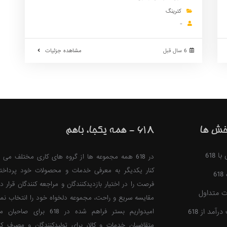
کترینگ
-
6 سال قبل
مشاهده جزئیات
خش ها
618 - همه یکجا، باهم
 618
در 618 همه مجموعه ها از گروه های کاری مختلف می ت
کنار یکدیگر به معرفی خدمات و محصولات خود پرداخت
6
فرصت را در اختیار بازدیدکنندگان و مراجعه کنندگان قرار ده
ت متداول
مقایسه سریع و راحت، مجموعه دلخواه خود را انتخاب نمای
آمد از 618
امیدواریم بستر فراهم شده در 618 برا
متقاضیان خدمات و کالا، برای تولیدکنندگان و مصرف کن