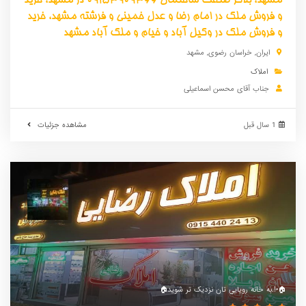
مشهد، بلاگر صنعت ساختمان 09153909366 در مشهد، خرید
و فروش ملک در امام رضا و عدل خمینی و فرشته مشهد، خرید
و فروش ملک در وکیل آباد و خیام و ملک آباد مشهد
ایران
,
خراسان رضوی
,
مشهد
املاک
جناب آقای محسن اسماعیلی
1 سال قبل
مشاهده جزئیات
🏠به خانه رویایی تان نزدیک تر شوید.!•🏠