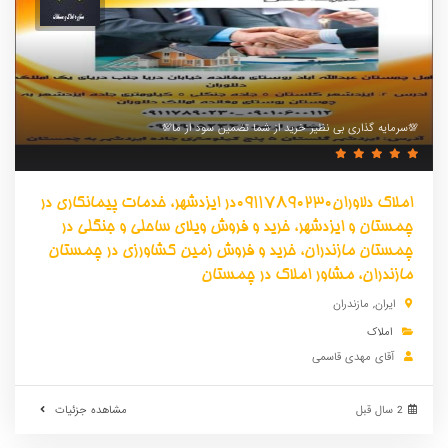
💯سرمایه گذاری بی نظیر خرید از شما تضمین سود از ما💯
املاک دلاوران09117890230در ایزدشهر، خدمات پیمانکاری در
چمستان و ایزدشهر، خرید و فروش ویلای ساحلی و جنگلی در
چمستان مازندران، خرید و فروش زمین کشاورزی در چمستان
مازندران، مشاور املاک در چمستان
ایران
,
مازندران
املاک
آقای مهدی قاسمی
2 سال قبل
مشاهده جزئیات