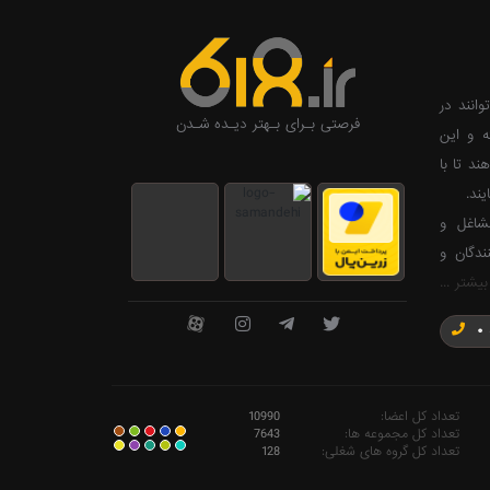
وانند در
فرصتی بـرای بـهتر دیـده شـدن
ه و این
ند تا با
ند.
ی صاحبان مشاغل و
ندگان و
بیشتر ...
0
تعداد کل اعضا:
10990
تعداد کل مجموعه ها:
7643
تعداد کل گروه های شغلی:
128