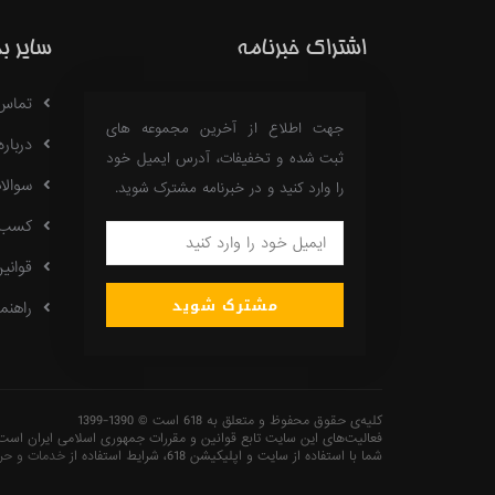
اشتراک خبرنامه
سایر ب
تماس با
جهت اطلاع از آخرین مجموعه های
درباره 18
ثبت شده و تخفیفات، آدرس ایمیل خود
سوالا
را وارد کنید و در خبرنامه مشترک شوید.
کسب در
قوانی
مشترک شوید
راهنما
کلیه‌ی حقوق محفوظ و متعلق به 618 است © 1390-1399
فعاليت‌های اين سايت تابع قوانين و مقررات جمهوری اسلامی ايران است
شما با استفاده از سایت و اپلیکیشن 618، شرایط استفاده از
خدمات و حر