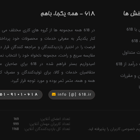
خش ها
618 - همه یکجا، باهم
 618
در 618 همه مجموعه ها از گروه های کاری مختلف می ت
کنار یکدیگر به معرفی خدمات و محصولات خود پرداخت
6
فرصت را در اختیار بازدیدکنندگان و مراجعه کنندگان قرار ده
ت متداول
مقایسه سریع و راحت، مجموعه دلخواه خود را انتخاب نمای
آمد از 618
امیدواریم بستر فراهم شده در 618 برا
متقاضیان خدمات و کالا، برای تولیدکنندگان و مصرف کن
ن و مقررات
همه و همه، مثمر ثمر بوده و مورد توجه قرار گیرد.
info [@] 618.ir
51-91010618
تعداد اعضای آنلاین:
169
.
تعداد کاربران مهمان آنلاین:
999
یم خصوصی کاربران
را پذیرفته اید.
تعداد کل بازدیدکنندگان آنلاین:
1168