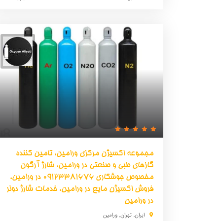
مجموعه اکسیژن مرکزی ورامین، تامین کننده
گازهای طبی و صنعتی در ورامین، شارژ آرگون
مخصوص جوشکاری 09123381676 در ورامین،
فروش اکسیژن مایع در ورامین، خدمات شارژ دوئر
در ورامین
ایران
,
تهران
,
ورامین