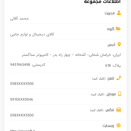
اطلاعات مجموعه
مدیریت
محمد آقائی
گروه
کالای دیجیتال و لوازم جانبی
آدرس
ایران
، خراسان شمالی- آشخانه - چهار راه بدر - کامپیوتر سناگستر
کدپستی: 9451963498
پلاک: 618
تلفن
(کلیک کنید)
0583XXX5500
موبایل
(کلیک کنید)
0915XXX0046
فکس
(کلیک کنید)
0583XXX5500
وبسایت