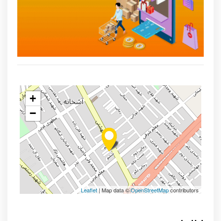
+
−
Leaflet
| Map data ©
OpenStreetMap
contributors