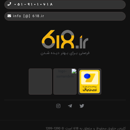
051-91010618
info [@] 618.ir
فرصتی بـرای بـهتر دیـده شـدن
کلیه‌ی حقوق محفوظ و متعلق به 618 است © 1390-1399