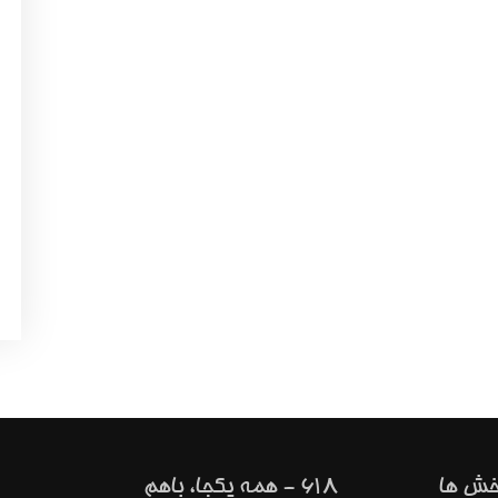
خش ها
618 - همه یکجا، باهم