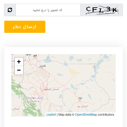
+
−
Leaflet
| Map data ©
OpenStreetMap
contributors