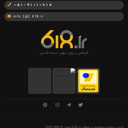
051-91010618
info [@] 618.ir
فرصتی بـرای بـهتر دیـده شـدن
کلیه‌ی حقوق محفوظ و متعلق به 618 است © 1390-1399