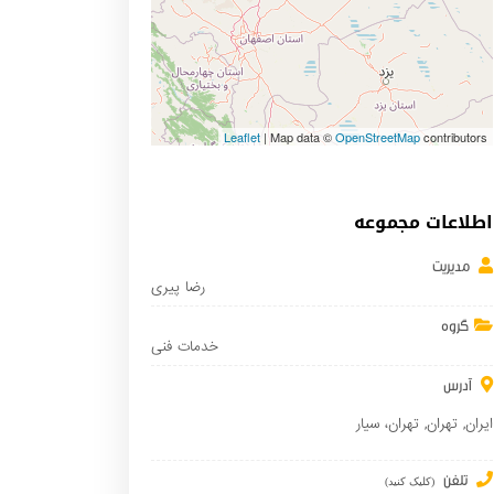
Leaflet
| Map data ©
OpenStreetMap
contributors
اطلاعات مجموعه
مدیریت
رضا پیری
گروه
خدمات فنی
آدرس
ایران
,
تهران
,
تهران
، سیار
تلفن
(کلیک کنید)