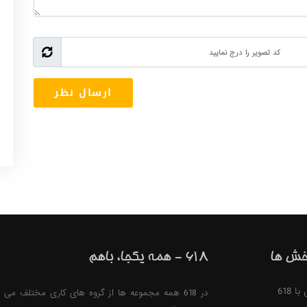
خش ها
618 - همه یکجا، باهم
 618
در 618 همه مجموعه ها از گروه های کاری مختلف می ت