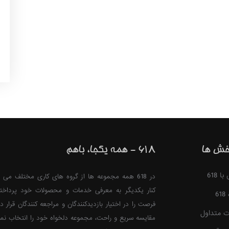
خش ها
618 - همه یکجا، باهم
 618
در 618 همه مجموعه ها از گروه های کاری مختلف می ت
کنار یکدیگر به معرفی خدمات و محصولات خود پرداخت
6
فرصت را در اختیار بازدیدکنندگان و مراجعه کنندگان قرار ده
ت متداول
مقایسه سریع و راحت، مجموعه دلخواه خود را انتخاب نمای