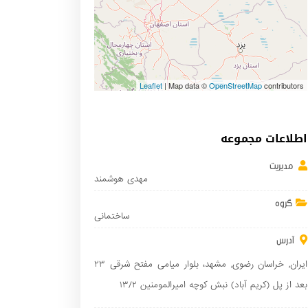
Leaflet
| Map data ©
OpenStreetMap
contributors
اطلاعات مجموعه
مدیریت
مهدی هوشمند
گروه
ساختمانی
آدرس
ایران
,
خراسان رضوی
,
مشهد
، بلوار میامی مفتح شرقی ۲۳
بعد از پل (کریم آباد) نبش کوچه امیرالمومنین ۱۳/۲