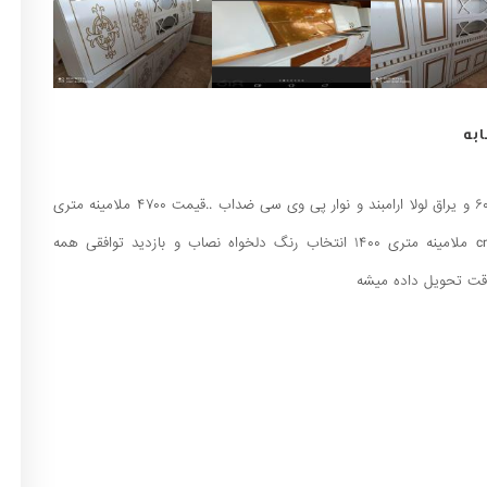
به
۳ متر کابینت بالاپایین جنس تمام ام دی اف درجه یک عمق ۶۰ و یراق لولا ارامبند و نوار پی وی سی ضداب ..قیمت ۴۷۰۰ ملامینه متری
۱۱۰۰ ام دی اف متری ۱۷۰۰ هایگلاس متری ۲۵۰۰ کابینت cnc ملامینه متری ۱۴۰۰ انتخاب رنگ دلخواه نصاب و بازدید توافقی همه
 وقت تحویل داده میشه