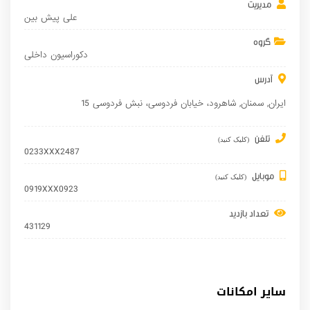
مدیریت
علی پیش بین
گروه
دکوراسیون داخلی
آدرس
ایران
,
سمنان
,
شاهرود
، خیابان فردوسی، نبش فردوسی 15
تلفن
(کلیک کنید)
0233XXX2487
موبایل
(کلیک کنید)
0919XXX0923
تعداد بازدید
431129
سایر امکانات