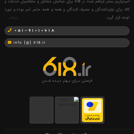
امیدواریم بستر فراهم شده در 618 برای صاحبان مشاغل و متقاضیان خدمات و
کالا، برای تولیدکنندگان و مصرف کنندگان و همه و همه، مثمر ثمر بوده و مورد
توجه قرار گیرد.
بیشتر ...
051-91010618
info [@] 618.ir
فرصتی بـرای بـهتر دیـده شـدن