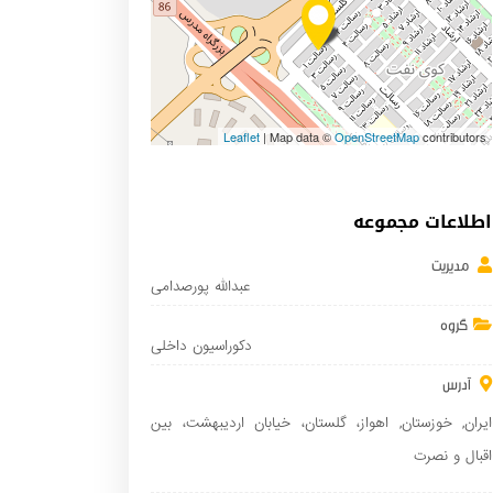
Leaflet
| Map data ©
OpenStreetMap
contributors
اطلاعات مجموعه
مدیریت
عبدالله پورصدامی
گروه
دکوراسیون داخلی
آدرس
ایران
,
خوزستان
,
اهواز
، گلستان، خیابان اردیبهشت، بین
اقبال و نصرت