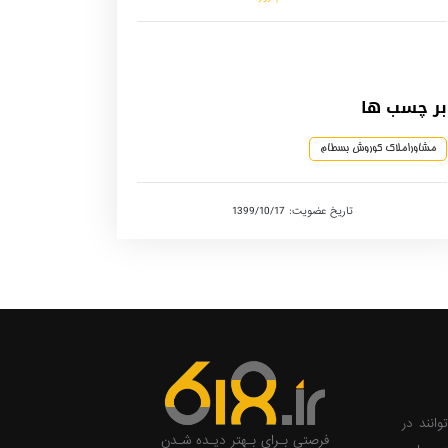
بر چسب ها
مشاوراملاک کوروش بسطام
تاریخ عضویت: 1399/10/17
وانند در
فرصتی بـرای بـهتر دیـده شـدن