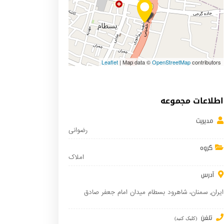
Leaflet
| Map data ©
OpenStreetMap
contributors
اطلاعات مجموعه
مدیریت
رضوانی
گروه
املاک
آدرس
ایران
,
سمنان
، شاهرود بسطام میدان امام جعفر صادق
تلفن
(کلیک کنید)