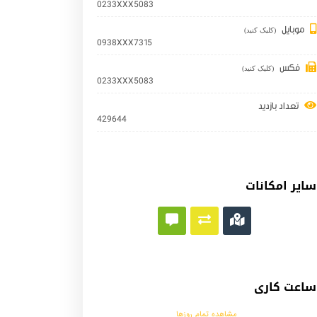
0233XXX5083
موبایل
(کلیک کنید)
0938XXX7315
فکس
(کلیک کنید)
0233XXX5083
تعداد بازدید
429644
سایر امکانات
ساعت کاری
مشاهده تمام روزها