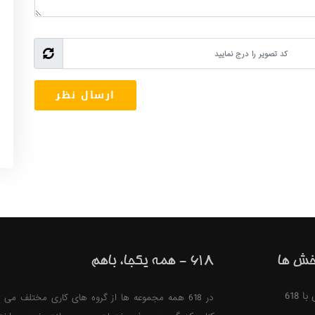
خش ها
618 - همه یکجا، باهم
 618
در 618 همه مجموعه ها از گروه های کاری مختلف می ت