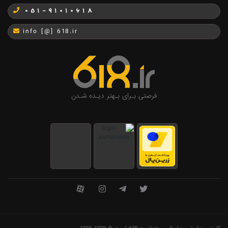
051-91010618
info [@] 618.ir
فرصتی بـرای بـهتر دیـده شـدن