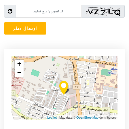
+
−
Leaflet
| Map data ©
OpenStreetMap
contributors