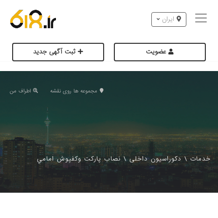
ایران
عضویت
ثبت آگهی جدید
مجموعه ها روی نقشه
اطراف من
خدمات
\
دکوراسیون داخلی
\
نصاب پاركت وكفپوش امامي