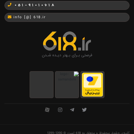
051-91010618
info [@] 618.ir
فرصتی بـرای بـهتر دیـده شـدن
کلیه‌ی حقوق محفوظ و متعلق به 618 است © 1390-1399