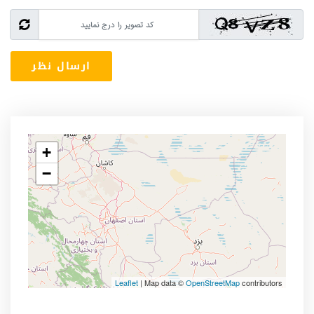
+
−
Leaflet
| Map data ©
OpenStreetMap
contributors