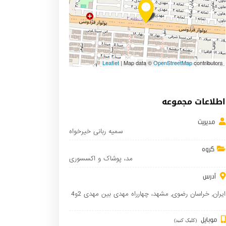
Leaflet
| Map data ©
OpenStreetMap
contributors
اطلاعات مجموعه
مدیریت
سمیه ربانی خیرخواه
گروه
مد، پوشاک و اکسسوری
آدرس
ایران
,
خراسان رضوی
,
مشهد
، چهارراه مهدی بین مهدی 2و4
موبایل
(کلیک کنید)