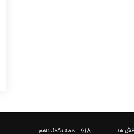
خش ها
618 - همه یکجا، باهم