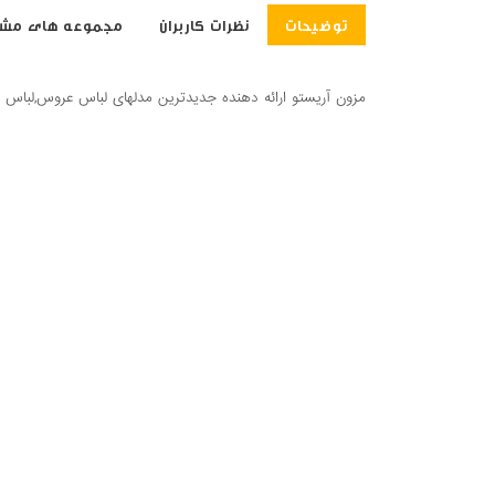
توضیحات
نظرات کاربران
مجموعه های مشا
مزون آریستو ارائه دهنده جدیدترین مدلهای لباس عروس,لباس شب 