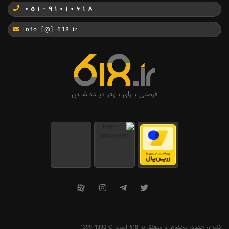
051-91010618
info [@] 618.ir
فرصتی بـرای بـهتر دیـده شـدن
کلیه‌ی حقوق محفوظ و متعلق به 618 است © 1390-1399