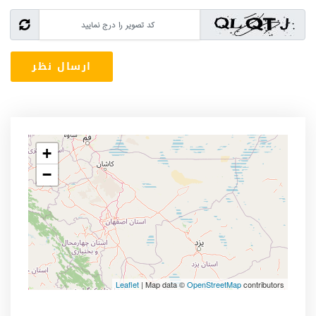
+
−
Leaflet
| Map data ©
OpenStreetMap
contributors