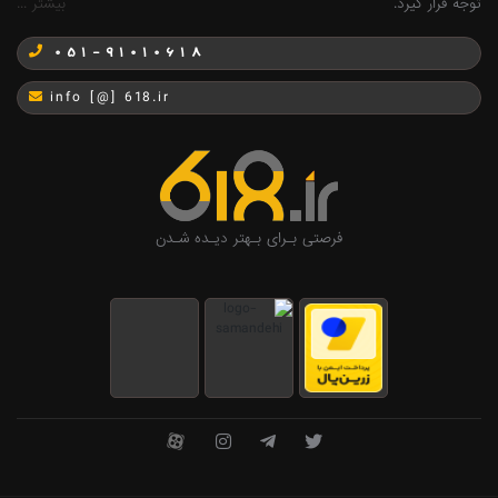
توجه قرار گیرد.
بیشتر ...
051-91010618
info [@] 618.ir
فرصتی بـرای بـهتر دیـده شـدن