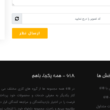
خش ها
618 - همه یکجا، باهم
 618
در 618 همه مجموعه ها از گروه های کاری مختلف می ت
کنار یکدیگر به معرفی خدمات و محصولات خود پرداخت
6
فرصت را در اختیار بازدیدکنندگان و مراجعه کنندگان قرار ده
ت متداول
مقایسه سریع و راحت، مجموعه دلخواه خود را انتخاب نمای