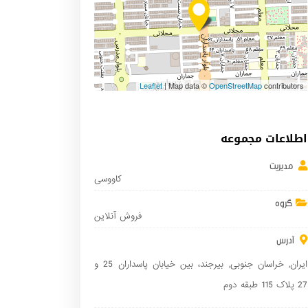
Leaflet
| Map data ©
OpenStreetMap
contributors
اطلاعات مجموعه
مدیریت
کاووسی
گروه
فروش آنلاین
آدرس
ایران
,
خراسان جنوبی
,
بیرجند
، بین خیابان پاسداران 25 و
27 پلاک 115 طبقه دوم