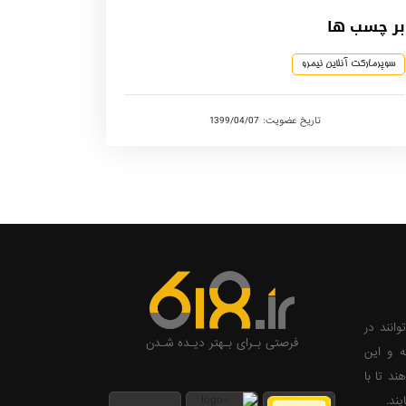
بر چسب ها
سوپرمارکت آنلاین نیمرو
تاریخ عضویت: 1399/04/07
وانند در
فرصتی بـرای بـهتر دیـده شـدن
ه و این
ند تا با
ند.