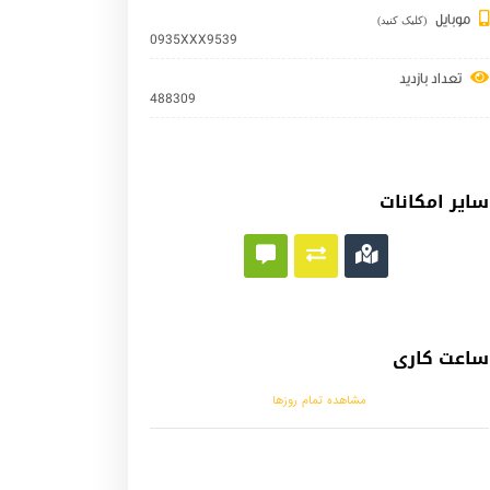
موبایل
(کلیک کنید)
0935XXX9539
تعداد بازدید
488309
سایر امکانات
ساعت کاری
مشاهده تمام روزها