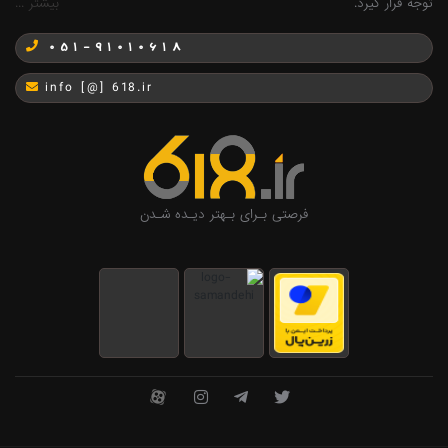
توجه قرار گیرد.
بیشتر ...
051-91010618
info [@] 618.ir
فرصتی بـرای بـهتر دیـده شـدن