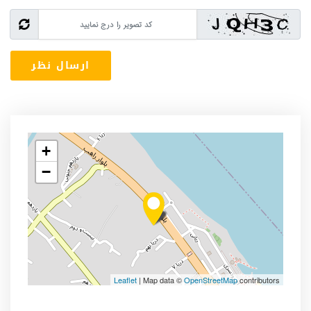
+
−
Leaflet
| Map data ©
OpenStreetMap
contributors