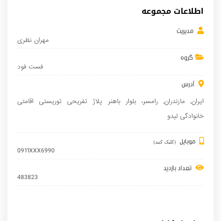
اطلاعات مجموعه
مدیریت
مهران نظری
گروه
فست فود
آدرس
ایران
,
مازندران
,
رامسر
، بلوار باهنر پلاژ تفریحی توریستی اقامتی
خانوادگی لیدو
موبایل
(کلیک کنید)
0911XXX6990
تعداد بازدید
483823