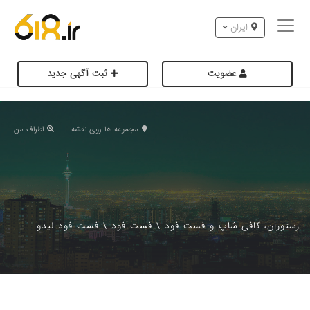
ایران
عضویت
ثبت آگهی جدید
مجموعه ها روی نقشه
اطراف من
رستوران، کافی شاپ و فست فود
\
فست فود
\
فست فود لیدو