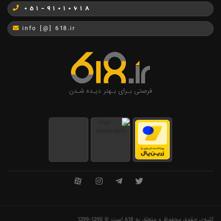
051-91010618
info [@] 618.ir
فرصتی بـرای بـهتر دیـده شـدن
کلیه‌ی حقوق محفوظ و متعلق به 618 است © 1390-1399