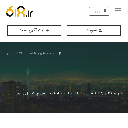
ایران
عضویت
ثبت آگهی جدید
مجموعه ها روی نقشه
اطراف من
هنر و تئاتر
\
آتلیه و خدمات چاپ
\
استدیو سورج شاوزی پور