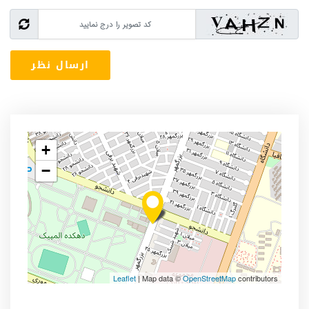
+
−
Leaflet
| Map data ©
OpenStreetMap
contributors