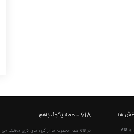
خش ها
618 - همه یکجا، باهم
 618
در 618 همه مجموعه ها از گروه های کاری مختلف می ت