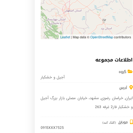
Leaflet
| Map data ©
OpenStreetMap
contributors
اطلاعات مجموعه
گروه
آجیل و خشکبار
آدرس
ایران
,
خراسان رضوی
,
مشهد
، خیابان مصلی بازار بزرگ آجیل
و خشکبار فاز2 غرفه 263
موبایل
(کلیک کنید)
0915XXX7525