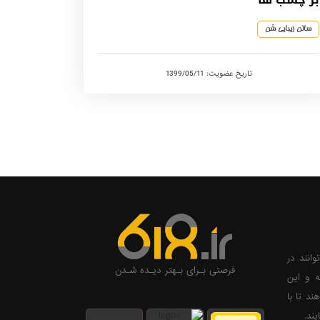
سالن زیبایی شن
تاریخ عضویت: 1399/05/11
وانند در
فرصتی بـرای بـهتر دیـده شـدن
ه و این
ند تا با
ند.