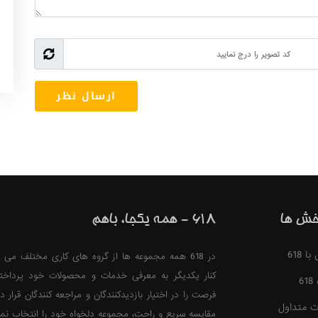
خش ها
618 - همه یکجا، باهم
 618
در 618 همه مجموعه ها از گروه های کاری مختلف می ت
کنار یکدیگر به معرفی خدمات و محصولات خود پرداخت
6
فرصت را در اختیار بازدیدکنندگان و مراجعه کنندگان قرار ده
ت متداول
مقایسه سریع و راحت، مجموعه دلخواه خود را انتخاب نمای