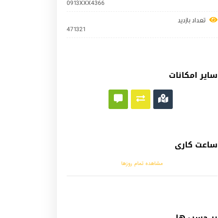
0913XXX4366
تعداد بازدید
471321
سایر امکانات
ساعت کاری
مشاهده تمام روزها
بر چسب ها