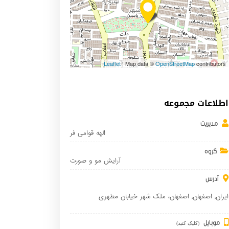
Leaflet
| Map data ©
OpenStreetMap
contributors
اطلاعات مجموعه
مدیریت
الهه قوامی فر
گروه
آرایش مو و صورت
آدرس
ایران
,
اصفهان
,
اصفهان
، ملک شهر خیابان مطهری
موبایل
(کلیک کنید)