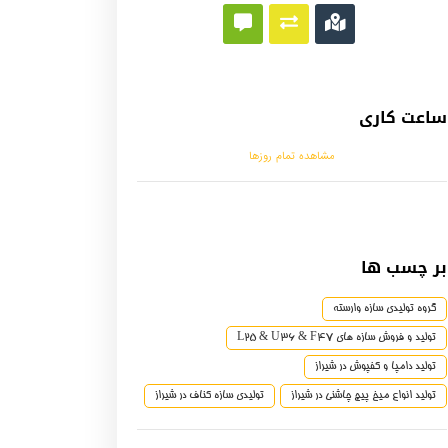
ساعت کاری
مشاهده تمام روزها
بر چسب ها
گروه تولیدی سازه وارسته
تولید و فروش سازه های L25 & U36 & F47
تولید دامپا و کفپوش در شیراز
تولید انواع میخ پیچ ‌چاشنی در شیراز
تولیدی سازه کناف در شیراز