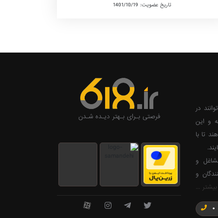
تاریخ عضویت: 1401/10/19
وانند در
فرصتی بـرای بـهتر دیـده شـدن
ه و این
ند تا با
ند.
ی صاحبان مشاغل و
ندگان و
بیشتر ...
0