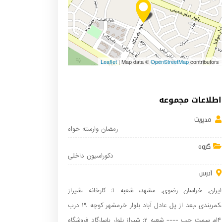
Leaflet
| Map data ©
OpenStreetMap
contributors
اطلاعات مجموعه
مدیریت
رمضان وارسته خواه
گروه
دکوراسیون داخلی
آدرس
ایران
,
خراسان رضوی
,
مشهد
، شعبه ۱: کارخانه ،شیراز
،کمربندی ،بعد از پل عادل آباد بلوار خرمشهر کوچه ۱۹ درب
۴ام سمت چپ ---- شعبه ۲: شیراز بلوار پاسارگاد فروشگاه