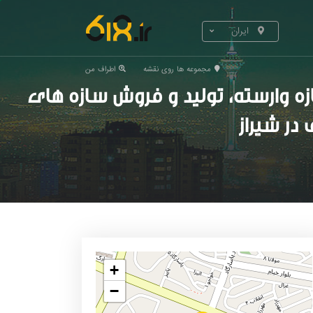
ایران
مجموعه ها روی نقشه
اطراف من
و فروش سازه های L25 & U36 & F47 ، تولید دامپا و کفپوش در شیراز، تولید
در شیراز
+
−