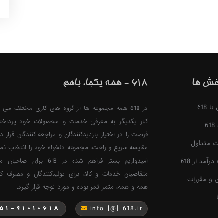
خش ها
618 - همه یکجا، باهم
 618
در 618 همه مجموعه ها از گروه های کاری مختلف می ت
کنار یکدیگر به معرفی خدمات و محصولات خود پرداخت
6
فرصت را در اختیار بازدیدکنندگان و مراجعه کنندگان قرار ده
ت متداول
مقایسه سریع و راحت، مجموعه دلخواه خود را انتخاب نمای
آمد از 618
امیدواریم بستر فراهم شده در 618 برا
متقاضیان خدمات و کالا، برای تولیدکنندگان و مصرف کن
ن و مقررات
همه و همه، مثمر ثمر بوده و مورد توجه قرار گیرد.
info [@] 618.ir
51-91010618