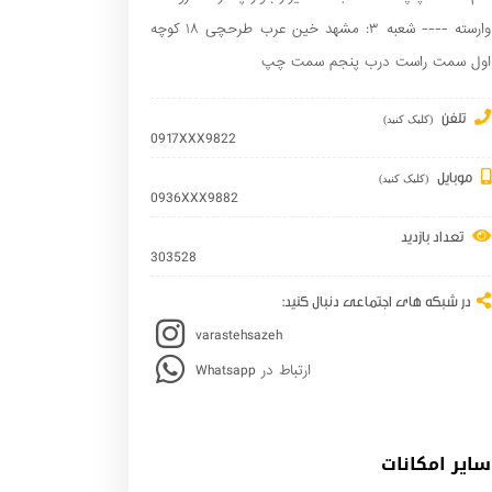
وارسته ---- شعبه ۳: مشهد خین عرب طرحچی ۱۸ کوچه
اول سمت راست درب پنجم سمت چپ
تلفن
(کلیک کنید)
0917XXX9822
موبایل
(کلیک کنید)
0936XXX9882
تعداد بازدید
303528
در شبکه های اجتماعی دنبال کنید:
varastehsazeh
Whatsapp ارتباط در
سایر امکانات