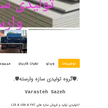
توضیحات
ویدئو
نظرات کاربران
مجموعه
.🛡گروه تولیدی سازه وارسته🛡.
Varasteh Sazeh
✅تولیدی تولید و فروش سازه های L25 & U36 & F47