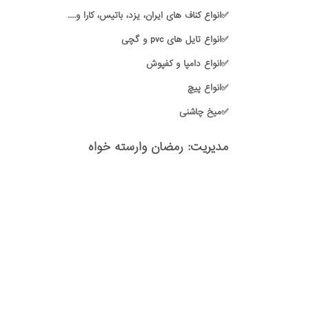
✅انواع کناف های ایران، یزد، باتیس، کارا و....
✅انواع تایل های pvc و گچی
✅انواع دامپا و کفپوش
✅انواع پیچ
✅میخ چاشنی
مدیریت: رمضان وارسته خواه