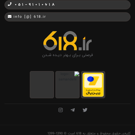
051-91010618
info [@] 618.ir
فرصتی بـرای بـهتر دیـده شـدن
کلیه‌ی حقوق محفوظ و متعلق به 618 است © 1390-1399