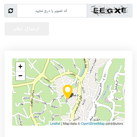
+
−
Leaflet
| Map data ©
OpenStreetMap
contributors