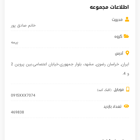
اطلاعات مجموعه
مدیریت
خانم صادق پور
گروه
بیمه
آدرس
ایران
,
خراسان رضوی
,
مشهد
، بلوار جمهوری.خیابان اعتصامی.بین پروین 2
و 4.
موبایل
(کلیک کنید)
0915XXX7074
تعداد بازدید
469838