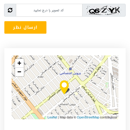
+
−
Leaflet
| Map data ©
OpenStreetMap
contributors