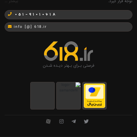
توجه قرار گیرد.
بیشتر ...
051-91010618
info [@] 618.ir
فرصتی بـرای بـهتر دیـده شـدن