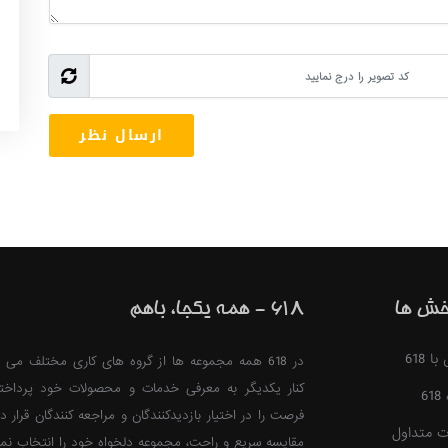
خش ها
618 - همه یکجا، باهم
 618
در 618 همه مجموعه ها از گروه های کاری مختلف می ت
کنار یکدیگر به معرفی خدمات و محصولات خود پرداخت
6
فرصت را در اختیار بازدیدکنندگان و مراجعه کنندگان قرار ده
ت متداول
مقایسه سریع و راحت، مجموعه دلخواه خود را انتخاب نمای