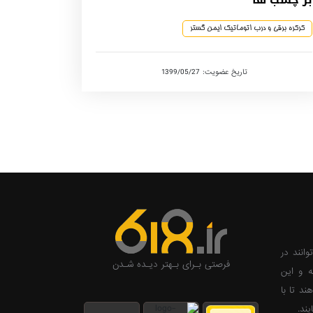
کرکره برقی و درب اتوماتیک ایمن گستر
تاریخ عضویت: 1399/05/27
وانند در
فرصتی بـرای بـهتر دیـده شـدن
ه و این
ند تا با
ند.