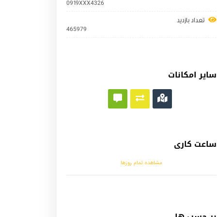
0919XXX4326
تعداد بازدید
465979
سایر امکانات
ساعت کاری
مشاهده تمام روزها
بر چسب ها