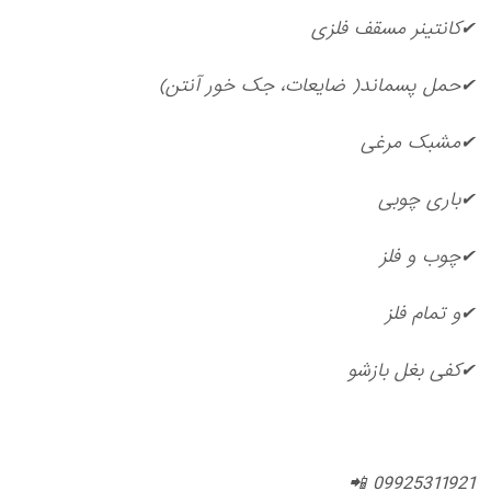
✔کانتینر مسقف فلزی
✔حمل پسماند( ضایعات، جک خور آنتن)
✔مشبک مرغی
✔باری چوبی
✔چوب و فلز
✔و تمام فلز
✔کفی بغل بازشو
09925311921 📲