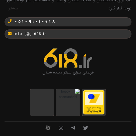
کالا، برای تولیدکنندگان و مصرف کنندگان و همه و همه، مثمر ثمر بوده و مورد
توجه قرار گیرد.
بیشتر ...
051-91010618
info [@] 618.ir
فرصتی بـرای بـهتر دیـده شـدن