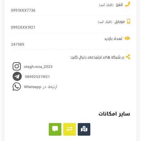
تلفن
(کلیک کنید)
0991XXX7736
موبایل
(کلیک کنید)
0992XXX1921
تعداد بازدید
247585
در شبکه های اجتماعی دنبال کنید:
otagh.reza_2023
989925311921
Whatsapp ارتباط در
سایر امکانات