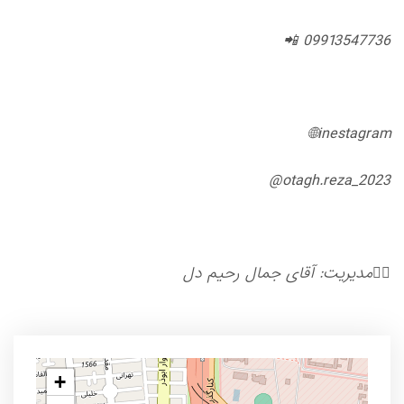
09913547736 📲
inestagram🌐
otagh.reza_2023@
🤵‍♂️مدیریت: آقای جمال رحیم دل
+