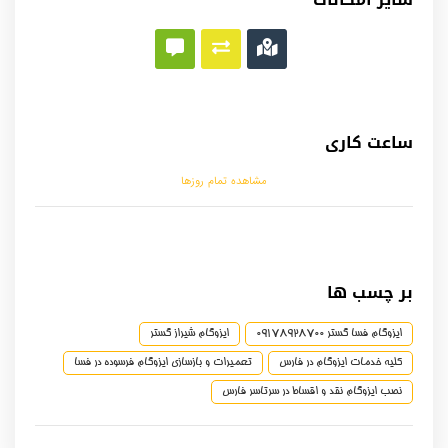
ساعت کاری
مشاهده تمام روزها
بر چسب ها
ایزوگام فسا گستر 09178928700
ایزوگام شیراز گستر
کلیه خدمات ایزوگام در فارس
تعمیرات و بازسازی ایزوگام فرسوده در فسا
نصب ایزوگام نقد و اقساط در سرتاسر فارس