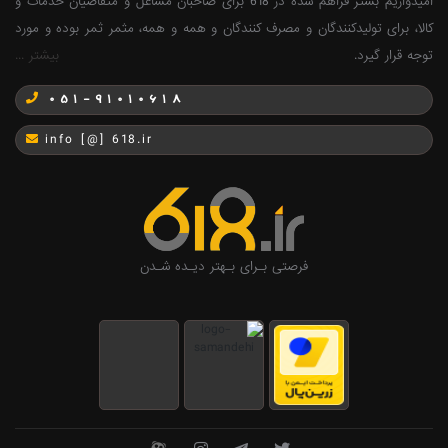
امیدواریم بستر فراهم شده در 618 برای صاحبان مشاغل و متقاضیان خدمات و
کالا، برای تولیدکنندگان و مصرف کنندگان و همه و همه، مثمر ثمر بوده و مورد
توجه قرار گیرد.
بیشتر ...
051-91010618
info [@] 618.ir
فرصتی بـرای بـهتر دیـده شـدن