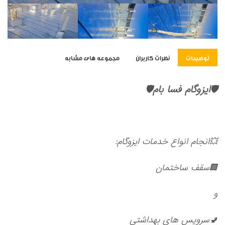
توضیحات
نظرات کاربران
مجموعه های مشابه
🛡ایزوگام فسا بام🛡
💥انجام انواع خدمات
ایزوگام:
🏢سقف ساختمان
و
🚽سرویس های بهداشتی