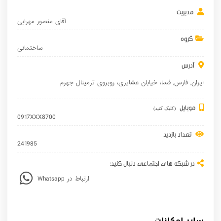
مدیریت
آقای منصور مهرابی
گروه
ساختمانی
آدرس
ایران
,
فارس
,
فسا
، خیابان عشایری، روبروی ترمینال جهرم
موبایل
(کلیک کنید)
0917XXX8700
تعداد بازدید
241985
در شبکه های اجتماعی دنبال کنید:
Whatsapp ارتباط در
سایر امکانات