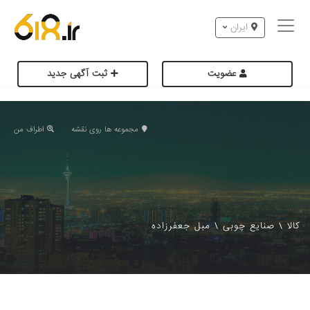
ایران
عضویت
ثبت آگهی جدید
مجموعه ها روی نقشه
اطراف من
کالا
\
صنایع چوبی
\
مبل جعفرزاده