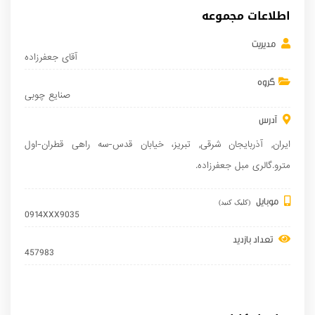
اطلاعات مجموعه
مدیریت
آقای جعفرزاده
گروه
صنایع چوبی
آدرس
ایران
,
آذربایجان شرقی
,
تبریز
، خیابان قدس-سه راهی قطران-اول
مترو.گالری مبل جعفرزاده.
موبایل
(کلیک کنید)
0914XXX9035
تعداد بازدید
457983