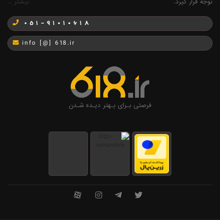
توجه قرار گیرد.
بیشتر ...
051-91010618
info [@] 618.ir
فرصتی بـرای بـهتر دیـده شـدن