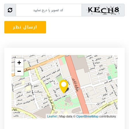
+
−
Leaflet
| Map data ©
OpenStreetMap
contributors