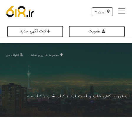
ایران
عضویت
ثبت آگهی جدید
مجموعه ها روی نقشه
اطراف من
رستوران، کافی شاپ و فست فود
\
كافی شاپ
\
کافه ماه