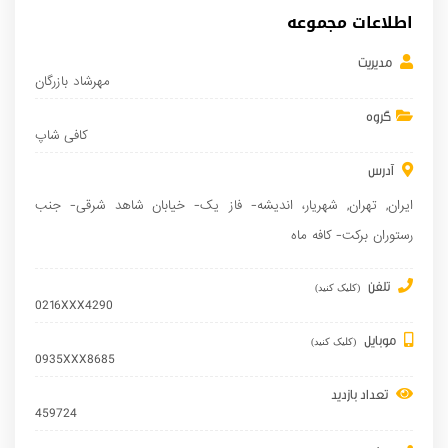
اطلاعات مجموعه
مدیریت
مهرشاد بازرگان
گروه
كافی شاپ
آدرس
ایران
,
تهران
,
شهریار
، اندیشه- فاز یک- خیابان شاهد شرقی- جنب
رستوران برکت- کافه ماه
تلفن
(کلیک کنید)
0216XXX4290
موبایل
(کلیک کنید)
0935XXX8685
تعداد بازدید
459724