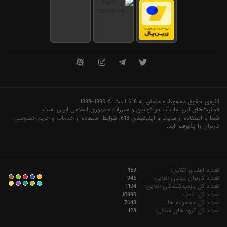
کلیه‌ی حقوق محفوظ و متعلق به 618 است © 1390-1399
فعاليت‌های اين سايت تابع قوانين و مقررات جمهوری اسلامی ايران است.
شما با استفاده از سایت و اپلیکیشن 618، شرایط استفاده از
خدمات و حریم خصوصی
کاربران
را پذیرفته اید.
تعداد اعضای آنلاین:
159
تعداد کاربران مهمان آنلاین:
945
تعداد کل بازدیدکنندگان آنلاین:
1104
تعداد کل اعضا:
10990
تعداد کل مجموعه ها:
7643
تعداد کل گروه های شغلی:
128