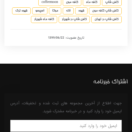
کافی شاپ
کافه ماه
کافه مون
coffeemoon
کافی شاپ کافه مون
قهوه
لاته
موکا
اسپرسو
قهوه ترک
کافی شاپ در تهران
کافی شاپ در شهریار
کافه ماه شهریار
تاریخ عضویت: 1399/06/22
اشتراک خبرنامه
جهت اطلاع از آخرین مجموعه های ثبت شده و تخفیفات، آدرس
ایمیل خود را وارد کنید و در خبرنامه مشترک شوید.