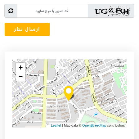
+
−
Leaflet
| Map data ©
OpenStreetMap
contributors