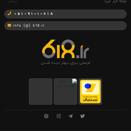
توجه قرار گیرد.
بیشتر ...
051-91010618
info [@] 618.ir
فرصتی بـرای بـهتر دیـده شـدن