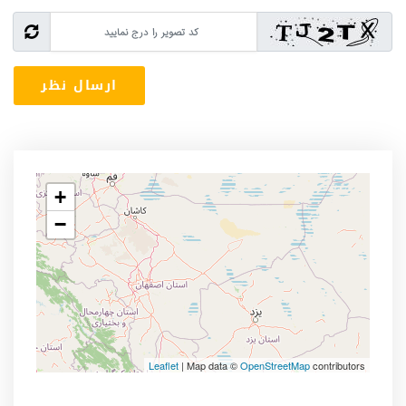
+
−
Leaflet
| Map data ©
OpenStreetMap
contributors