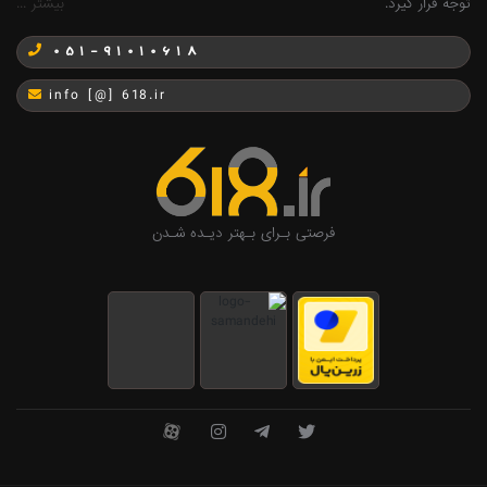
توجه قرار گیرد.
بیشتر ...
051-91010618
info [@] 618.ir
فرصتی بـرای بـهتر دیـده شـدن